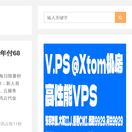

年付68
，每日限量秒
价；新人首
元，云服务
腾讯云代金
腾讯云双11秒
用户续费优惠