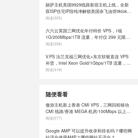
丽萨主机美国9929线路新宿主机上线，全新
双ISP住宅IP段纯净解锁美国奈飞油管tiktok等
流媒体，月付68元起
阅读(305)
六六云英国三网优化年付特价 VPS，1核
1G/200Mbps/1TB 流量，年付仅 299 元限量
66 个
阅读(358)
V.PS 法兰克福三网优化+东京软银直连 VPS
补货，Intel Xeon Gold/1Gbps/1TB 流量，月
付 €6.95 起
阅读(318)
随便看看
傲游主机新上香港 CMI VPS，三网回程移动
CMI 线路/香港 MEGA 机房/100Mbps 以上带
宽/AMD高性能，56元起/月
阅读(577)
Google AMP 可以提升收录和排名吗？哪些网
站适合使用AMP？哪些网站不适合？