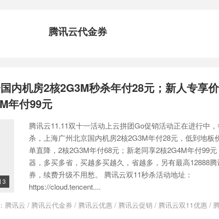
腾讯云代金券
国内机房2核2G3M秒杀年付28元；新人专享价
M年付99元
腾讯云11.11双十一活动上云拼团Go促销活动正在进行中
杀，上海广州北京国内机房2核2G3M年付28元，低到地板
单直降，2核2G3M年付68元；新老同享2核2G4M年付99
器，多买多省，买越多买越久，省越多，另有最高12888
券，续费升级不用愁。 腾讯云双11秒杀活动地址：
3

https://cloud.tencent....
：
腾讯云
/
腾讯云代金券
/
腾讯云优惠
/
腾讯云促销
/
腾讯云双11优惠
/
用户秒杀
/
腾讯云秒杀
/
腾讯云秒杀活动
/
腾讯云老用户优惠
/
腾讯云老