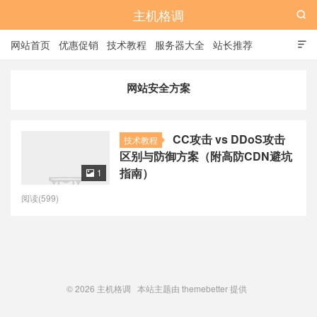
主机格调

网站首页
优惠促销
技术教程
服务器大全
站长推荐

全站标签
广告位
网站安全方案
CC攻击 vs DDoS攻击
技术教程
区别与防御方案（附高防CDN避坑
指南）
1

阅读(599)
© 2026
主机格调
本站主题由
themebetter
提供