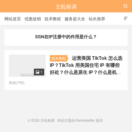
主机格调

网站首页
优惠促销
技术教程
服务器大全
站长推荐

全站标签
广告位
SSN在IP注册中的作用是什么？
运营美国 TikTok 怎么选
技术教程
IP？TikTok 用美国住宅 IP 有哪些
好处？什么是原生 IP？什么是机房
1

IP？什么是住宅 IP？
阅读(759)
© 2026
主机格调
本站主题由
themebetter
提供