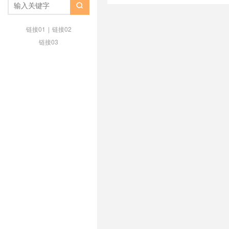
openlitespeed
/
nginx 更换openli

openlitespeed 伪静态
/
openlite
OpenLiteSpeed兼容性问题如何
链接01
|
链接02
注意事项
/
Web环境迁移教程
/
W
链接03
Nginx迁移到OpenLiteSpeed？
/
推荐
/
服务器并发处理能力
/
服务