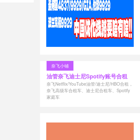
 vs nginx
/
与
eb环境切换
/
如何从
Web服务器
奈飞小铺
油管奈飞迪士尼Spotify账号合租
奈飞Netflix/YouTube油管/迪士尼/HBO合租，
奈飞高级车合租车、迪士尼合租车、Spotify
家庭车