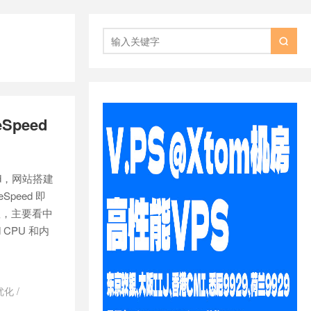

Speed
eed，网站搭建
Speed 即
显，主要看中
d CPU 和内
优化
/
/
nginx 安装