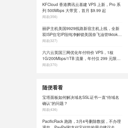
KFCloud 香港腾讯云基建 VPS 上新，Pro 系
列 500Mbps 大带宽，首月 $9.99 起
阅读(356)
丽萨主机美国9929线路新宿主机上线，全新
双ISP住宅IP段纯净解锁美国奈飞油管tiktok等
流媒体，月付68元起
阅读(327)
六六云英国三网优化年付特价 VPS，1核
1G/200Mbps/1TB 流量，年付仅 299 元限量
66 个
阅读(370)
随便看看
宝塔面板如何解决域名SSL证书一直“待域名
确认”的问题？
阅读(436)
PacificRack 跑路，3月4号删除数据，不办理
退款，PayPal和支付宝付款的用户建议走争