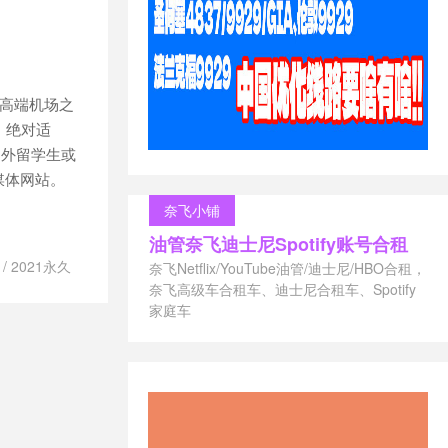
ave速度快吗
机场
/
clash for
ash v2rayn
/
/
clash
费机场订阅地址
定的高端机场之
sh怎么用
/
场大全
/
clash
，绝对适
稳定
/
clash机
国外留学生或
机场订阅推荐
/
媒体网站。
址
/
clash节点
奈飞小铺
t my socks
st my socks
油管奈飞迪士尼Spotify账号合租
stmysocks怎
/
2021永久
奈飞Netflix/YouTube油管/迪士尼/HBO合租，
吗？
/
LC
/
IPLC专
奈飞高级车合租车、迪士尼合租车、Spotify
惠吗？
/
/
Trojan机场
家庭车
在中国用
/
点订阅
/
trojan
sr觅云
/
ssr飞
免费机场加速
场推荐
/
trojan
/
红梅网络官
ojan节点订阅
/
网络机场
/
红
ray机场 推荐
了
/
付费机场
/
机场推荐
/