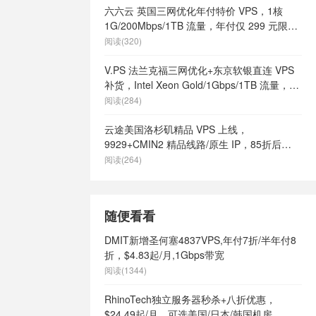
六六云 英国三网优化年付特价 VPS，1核
1G/200Mbps/1TB 流量，年付仅 299 元限量
66 个
阅读(320)
V.PS 法兰克福三网优化+东京软银直连 VPS
补货，Intel Xeon Gold/1Gbps/1TB 流量，月
付 €6.95 起
阅读(284)
云途美国洛杉矶精品 VPS 上线，
9929+CMIN2 精品线路/原生 IP，85折后
¥18.7/月起
阅读(264)
随便看看
DMIT新增圣何塞4837VPS,年付7折/半年付8
折，$4.83起/月,1Gbps带宽
阅读(1344)
RhinoTech独立服务器秒杀+八折优惠，
$24.49起/月，可选美国/日本/韩国机房