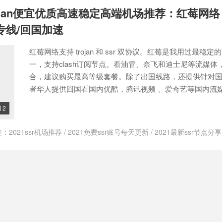
网苹果手机怎么用
/
bywave是不是挂了
/
bywave稳定吗
/
bywave评测
/
ByW
/trojan便宜优质高速稳定高端机场推荐：红莓网络
t 免费机场
/
clash
/
Clash .NET
/
clash for windows
/
clash for windows 
sh ssr
/
clash ssr v2ray
/
clash ssr 区别
/
clash ssr订阅
/
clash v2ray
/
cl
PL专线/回国加速
y订阅
/
clash windows github
/
clash windows下载
/
clash windows怎么用
sh付费机场推荐
/
clash付费机场订阅地址
/
clash免费机场网址
/
clash免
红莓网络支持 trojan 和 ssr 双协议。红莓是我用过最稳
免费节点网址
/
clash加速器官网
/
clash加速器配置
/
clash小机场推荐
/
cla
clash是干嘛用
/
clash机场
/
clash机场在哪买
/
clash机场地址
/
clash机
一，支持clash订阅节点。看油管、奈飞和迪士尼等流媒体
clash机场推荐2022
/
clash机场每日更新
/
clash机场看奈飞
/
clash机场
合，建议购买最高等级套餐。除了出国线路，还提供针对
lash机场订阅
/
clash机场订阅地址
/
clash机场订阅地址 github
/
clash
者华人提供回国看国内优酷，腾讯视频 、爱奇艺等国内流
购买
/
clash节点
/
clash节点付费订阅地址机场推荐
/
clash节点免费订阅地
得
/
clash配置
/
config
/
just my socks ssr 设置
/
just my socks v2ray
/
jus
2

/
Just My Socks优惠码
/
just my socks如何使用
/
just my socks官网
/
ju
用
/
just my socks是否支持奈飞
/
justmysocks3.net
/
justmysocks官网
/
ju
签：
2021ssr机场推荐
/
2021免费ssr账号每天更新
/
2021最新ssr节点分享
Link（羊圈） SSR测评
/
MieLink（羊圈）优惠码
/
MieLink（羊圈）好用
atgpt
/
CMYNetwork
/
CMYNetwork怎么样？
/
IEPL
/
IEPL游戏专线
/
IP
k（羊圈）很便宜
/
MieLink（羊圈）是干什么的？
/
MieLink（羊圈）有优
ck节点购买
/
SSR
/
ssr/v2ray
/
ssr机场
/
ssr机场 2021
/
Trojan
/
Trojan机场
Link（羊圈）评测
/
MieLink（羊圈）速度怎么样？
/
netflix
/
netflix怎么
机场评测
/
trojan直连
/
trojan翻墙
/
Trojan节点
/
Trojan节点App
/
trojan节
机场
/
ssr便宜
/
ssr机场
/
ssr机场推荐
/
ssr机场推荐2023
/
ssr机场节点
/
s
ray低价机场
/
v2ray推荐 # 网络加速
/
v2ray机场
/
便宜机场
/
免费机场
/
ge
/
This entry was posted in 机场 and tagged 10元机场ssr
/
Trojan机
路？
/
回国加速
/
机场推荐
/
流媒体解锁
/
稳定机场
/
稳定机场推荐2025
an直连
/
trojan翻墙
/
Trojan节点
/
trojan节点分享
/
trojan节点怎么用
/
tr
红莓网络下载
/
红莓网络优惠码
/
红莓网络官网
/
红莓网络拼团码
/
红莓
机场
/
v2ray付费机场
/
v2ray低价机场
/
v2ray性价比机场
/
v2ray机场
/
v2
哪个好
/
节点购买网站
/
高端机场
/
高端机场推荐2025
/
v2ray高速机场
/
v2机场推荐
/
youtobe 机场推荐
/
为什么clash不能用
ash
/
付费机场推荐
/
付费机场推荐知乎
/
付费机场订阅
/
代理模式
/
优质