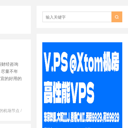

料财经咨询
，尽量不年
便宜的好用的
用的机场节点
/
oud客户中心
/
好用吗
/