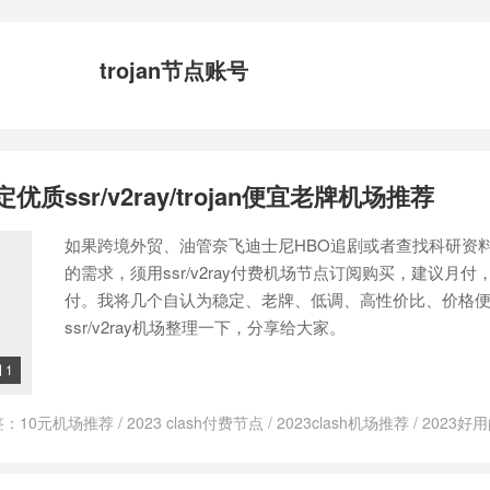
trojan节点账号
优质ssr/v2ray/trojan便宜老牌机场推荐
如果跨境外贸、油管奈飞迪士尼HBO追剧或者查找科研资
的需求，须用ssr/v2ray付费机场节点订阅购买，建议月付
付。我将几个自认为稳定、老牌、低调、高性价比、价格
ssr/v2ray机场整理一下，分享给大家。
1

签：
10元机场推荐
/
2023 clash付费节点
/
2023clash机场推荐
/
2023好
节点推荐
/
23付费机场ssr
/
boomcloud云加速
/
boomcloud官网
/
boomcl
d怎么样
/
ByWave V2ray机场
/
bywave优惠码
/
ByWave好不好
/
ByWave