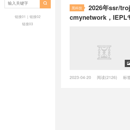
bywave安卓下载
/
bywave官

2026年ssr
/
bywave速度怎么样？
/
chatgp
黑科技
windows 订阅
/
clash github
/
cla
cmynetwork，IE
链接01
|
链接02
clash v2ray哪个好
/
clash v2ra
链接03
windows教程
/
clashx配置
/
cla
/
clash免费节点github
/
clash
clash教程
/
clash是干什么软件
/
机场推荐
/
clash机场推荐 知乎
/
场节点
/
clash机场节点 github
/
c
clash机场订阅节点
/
clash机场
购买网站
/
clash订阅链接怎么获
v2ray设置
/
just my socks中文网
客户端
/
just my socks手机怎么
2023-04-20
阅读(2126)
标
么用
/
justmysocks被墙了
/
Mie
稳定ssr节点
/
5元一个月SSR
/
ch
MieLink（羊圈）官网
/
MieLin
线
/
IPLC游戏专线
/
shadowso
MieLink（羊圈）稳定吗？
/
Mie
推荐
/
trojan机场订阅
/
Trojan
OpenClash
/
spotify 合租
/
ssr 
节点账号
/
Typecho
/
V2ray
/
v2
机场
/
ssr高速稳定免费节点
/
sur
器
/
公益机场
/
哪个机场有回国线
机场订阅
/
Trojan机场评测
/
troj
网
/
红梅网络邀请码
/
红莓网络
/
trojan节点账号
/
V2ray
/
v2rayn
莓网络邀请码
/
自建vps和买机场
/
V2ray机场推荐
/
V2ray机场评测
付费机场ssr排名
/
付费机场专线cl