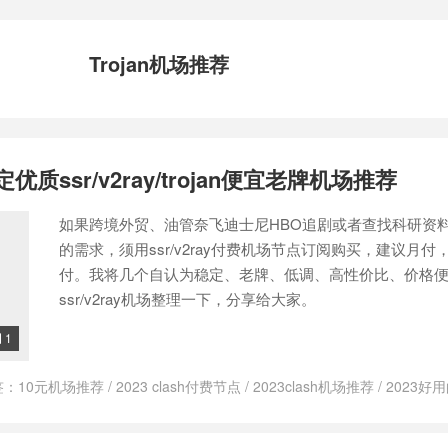
Trojan机场推荐
优质ssr/v2ray/trojan便宜老牌机场推荐
如果跨境外贸、油管奈飞迪士尼HBO追剧或者查找科研资
的需求，须用ssr/v2ray付费机场节点订阅购买，建议月付
付。我将几个自认为稳定、老牌、低调、高性价比、价格
ssr/v2ray机场整理一下，分享给大家。
1

签：
10元机场推荐
/
2023 clash付费节点
/
2023clash机场推荐
/
2023好
节点推荐
/
23付费机场ssr
/
boomcloud云加速
/
boomcloud官网
/
boomcl
d怎么样
/
ByWave V2ray机场
/
bywave优惠码
/
ByWave好不好
/
ByWave