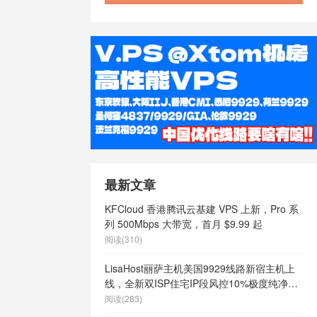
最新文章
KFCloud 香港腾讯云基建 VPS 上新，Pro 系
列 500Mbps 大带宽，首月 $9.99 起
阅读(310)
LisaHost丽萨主机美国9929线路新宿主机上
线，全新双ISP住宅IP段风控10%极度纯净，
月付68元起
阅读(283)