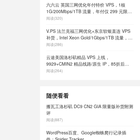
六六云 英国三网优化年付特价 VPS，1核
1G/200Mbps/1TB 流量，年付仅 299 元限量
66 个
阅读(320)
V.PS 法兰克福三网优化+东京软银直连 VPS
补货，Intel Xeon Gold/1Gbps/1TB 流量，月
付 €6.95 起
阅读(286)
云途美国洛杉矶精品 VPS 上线，
9929+CMIN2 精品线路/原生 IP，85折后
¥18.7/月起
阅读(264)
随便看看
搬瓦工洛杉矶 DC9 CN2 GIA 限量版补货附测
评
阅读(887)
WordPress百度、Google蜘蛛爬行记录插
件：Spider Tracker