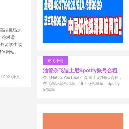
ave速度快吗
机场
/
clash for
ash v2rayn
/
/
clash
费机场订阅地址
定的高端机场之
sh怎么用
/
场大全
/
clash
，绝对适
稳定
/
clash机
国外留学生或
机场订阅推荐
/
媒体网站。
址
/
clash节点
奈飞小铺
t my socks
st my socks
油管奈飞迪士尼Spotify账号合租
stmysocks怎
/
2021永久
奈飞Netflix/YouTube油管/迪士尼/HBO合租，
吗？
/
LC
/
IPLC专
奈飞高级车合租车、迪士尼合租车、Spotify
惠吗？
/
/
Trojan机场
家庭车
在中国用
/
点订阅
/
trojan
sr觅云
/
ssr飞
免费机场加速
场推荐
/
trojan
/
红梅网络官
ojan节点订阅
/
网络机场
/
红
ray机场 推荐
了
/
付费机场
/
机场推荐
/