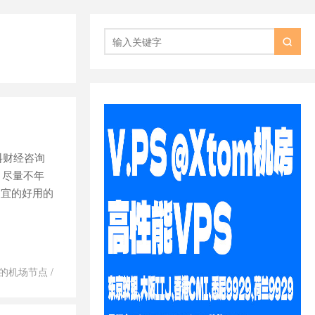

料财经咨询
，尽量不年
便宜的好用的
用的机场节点
/
oud客户中心
/
好用吗
/