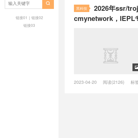
bywave安卓下载
/
bywave官

2026年ssr
/
bywave速度怎么样？
/
chatgp
黑科技
windows 订阅
/
clash github
/
cla
cmynetwork，IE
链接01
|
链接02
clash v2ray哪个好
/
clash v2ra
链接03
windows教程
/
clashx配置
/
cla
/
clash免费节点github
/
clash
clash教程
/
clash是干什么软件
/
机场推荐
/
clash机场推荐 知乎
/
场节点
/
clash机场节点 github
/
c
clash机场订阅节点
/
clash机场
购买网站
/
clash订阅链接怎么获
v2ray设置
/
just my socks中文网
客户端
/
just my socks手机怎么
2023-04-20
阅读(2126)
标
么用
/
justmysocks被墙了
/
Mie
稳定ssr节点
/
5元一个月SSR
/
ch
MieLink（羊圈）官网
/
MieLin
线
/
IPLC游戏专线
/
shadowso
MieLink（羊圈）稳定吗？
/
Mie
推荐
/
trojan机场订阅
/
Trojan
OpenClash
/
spotify 合租
/
ssr 
节点账号
/
Typecho
/
V2ray
/
v2
机场
/
ssr高速稳定免费节点
/
sur
器
/
公益机场
/
哪个机场有回国线
机场订阅
/
Trojan机场评测
/
troj
网
/
红梅网络邀请码
/
红莓网络
/
trojan节点账号
/
V2ray
/
v2rayn
莓网络邀请码
/
自建vps和买机场
/
V2ray机场推荐
/
V2ray机场评测
付费机场ssr排名
/
付费机场专线cl