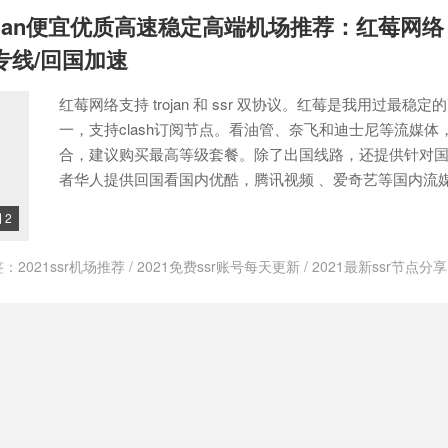
网苹果手机怎么用
/
bywave是不是挂了
/
bywave稳定吗
/
bywave评测
/
ByW
/trojan便宜优质高速稳定高端机场推荐：红莓网络
t 免费机场
/
clash
/
Clash .NET
/
clash for windows
/
clash for windows 
sh ssr
/
clash ssr v2ray
/
clash ssr 区别
/
clash ssr订阅
/
clash v2ray
/
cl
PL专线/回国加速
y订阅
/
clash windows github
/
clash windows下载
/
clash windows怎么用
sh付费机场推荐
/
clash付费机场订阅地址
/
clash免费机场网址
/
clash免
红莓网络支持 trojan 和 ssr 双协议。红莓是我用过最稳
免费节点网址
/
clash加速器官网
/
clash加速器配置
/
clash小机场推荐
/
cla
clash是干嘛用
/
clash机场
/
clash机场在哪买
/
clash机场地址
/
clash机
一，支持clash订阅节点。看油管、奈飞和迪士尼等流媒体
clash机场推荐2022
/
clash机场每日更新
/
clash机场看奈飞
/
clash机场
合，建议购买最高等级套餐。除了出国线路，还提供针对
lash机场订阅
/
clash机场订阅地址
/
clash机场订阅地址 github
/
clash
者华人提供回国看国内优酷，腾讯视频 、爱奇艺等国内流
购买
/
clash节点
/
clash节点付费订阅地址机场推荐
/
clash节点免费订阅地
得
/
clash配置
/
config
/
just my socks ssr 设置
/
just my socks v2ray
/
jus
2

/
Just My Socks优惠码
/
just my socks如何使用
/
just my socks官网
/
ju
用
/
just my socks是否支持奈飞
/
justmysocks3.net
/
justmysocks官网
/
ju
签：
2021ssr机场推荐
/
2021免费ssr账号每天更新
/
2021最新ssr节点分享
Link（羊圈） SSR测评
/
MieLink（羊圈）优惠码
/
MieLink（羊圈）好用
atgpt
/
CMYNetwork
/
CMYNetwork怎么样？
/
IEPL
/
IEPL游戏专线
/
IP
k（羊圈）很便宜
/
MieLink（羊圈）是干什么的？
/
MieLink（羊圈）有优
ck节点购买
/
SSR
/
ssr/v2ray
/
ssr机场
/
ssr机场 2021
/
Trojan
/
Trojan机场
Link（羊圈）评测
/
MieLink（羊圈）速度怎么样？
/
netflix
/
netflix怎么
机场评测
/
trojan直连
/
trojan翻墙
/
Trojan节点
/
Trojan节点App
/
trojan节
机场
/
ssr便宜
/
ssr机场
/
ssr机场推荐
/
ssr机场推荐2023
/
ssr机场节点
/
s
ray低价机场
/
v2ray推荐 # 网络加速
/
v2ray机场
/
便宜机场
/
免费机场
/
ge
/
This entry was posted in 机场 and tagged 10元机场ssr
/
Trojan机
路？
/
回国加速
/
机场推荐
/
流媒体解锁
/
稳定机场
/
稳定机场推荐2025
an直连
/
trojan翻墙
/
Trojan节点
/
trojan节点分享
/
trojan节点怎么用
/
tr
红莓网络下载
/
红莓网络优惠码
/
红莓网络官网
/
红莓网络拼团码
/
红莓
机场
/
v2ray付费机场
/
v2ray低价机场
/
v2ray性价比机场
/
v2ray机场
/
v2
哪个好
/
节点购买网站
/
高端机场
/
高端机场推荐2025
/
v2ray高速机场
/
v2机场推荐
/
youtobe 机场推荐
/
为什么clash不能用
ash
/
付费机场推荐
/
付费机场推荐知乎
/
付费机场订阅
/
代理模式
/
优质