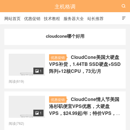
主机格调

网站首页
优惠促销
技术教程
服务器大全
站长推荐

全站标签
广告位
cloudcone哪个好用
CloudCone美国大硬盘
优惠促销
VPS补货，1.44TB SSD硬盘+SSD
阵列+12核CPU，73元/月
1

阅读(619)
CloudCone情人节美国
优惠促销
洛杉矶便宜VPS优惠，大硬盘
VPS，$24.99起/年；特价VPS，
1

$17起/年；特价云服务器，$79.99
阅读(762)
起/年