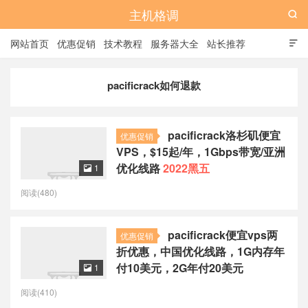
主机格调

网站首页
优惠促销
技术教程
服务器大全
站长推荐

全站标签
广告位
pacificrack如何退款
pacificrack洛杉矶便宜
优惠促销
VPS，$15起/年，1Gbps带宽/亚洲
优化线路
2022黑五
1

阅读(480)
pacificrack便宜vps两
优惠促销
折优惠，中国优化线路，1G内存年
付10美元，2G年付20美元
1

阅读(410)