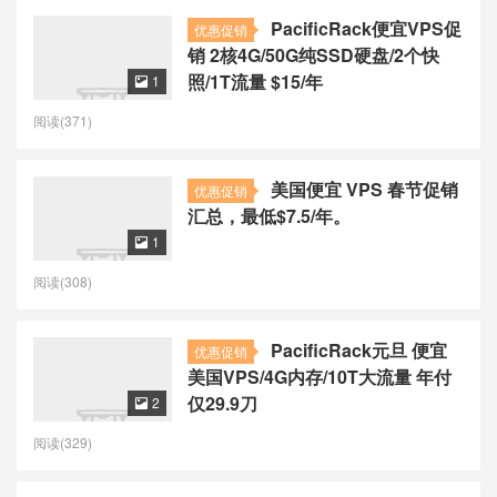
PacificRack便宜VPS促
优惠促销
销 2核4G/50G纯SSD硬盘/2个快
照/1T流量 $15/年
1

阅读(371)
美国便宜 VPS 春节促销
优惠促销
汇总，最低$7.5/年。
1

阅读(308)
PacificRack元旦 便宜
优惠促销
美国VPS/4G内存/10T大流量 年付
仅29.9刀
2

阅读(329)