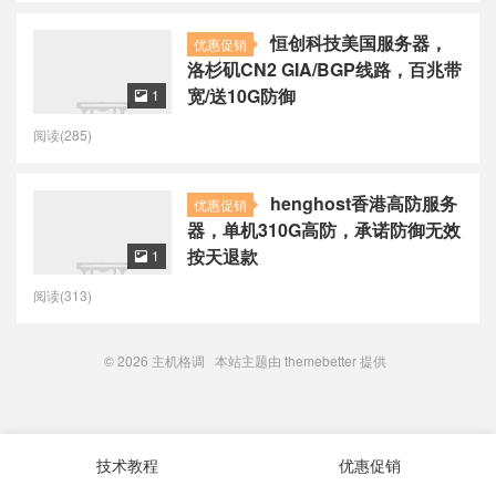
恒创科技美国服务器，
优惠促销
洛杉矶CN2 GIA/BGP线路，百兆带
宽/送10G防御
1

阅读(285)
henghost香港高防服务
优惠促销
器，单机310G高防，承诺防御无效
按天退款
1

阅读(313)
© 2026
主机格调
本站主题由
themebetter
提供
技术教程
优惠促销