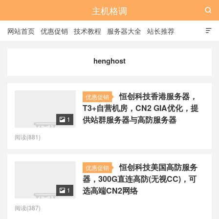
主机格调

网站首页
优惠促销
技术教程
服务器大全
站长推荐

全站标签
广告位
henghost
恒创科技香港服务器，
优惠促销
T3+自营机房，CN2 GIA优化，提
供站群服务器与高防服务器
1

阅读(881)
恒创科技美国高防服务
优惠促销
器，300G直连高防(无视CC)，可
选高端CN2网络
1

阅读(387)