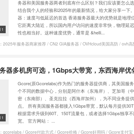
务器和美国服务器两者到底有什么区别？我们应该要怎么
结合我个人的经验和2025年的最新情况，给大家分享一下。
器：速度与低延迟的首选 香港服务器最大的优势就是地理
它距离大陆近，所以国内用户访问的速度非常快，物理延
1

性也相当好。这种速度优势，通常是 &helli...
：
2025年服务器商家推荐
/
CN2 GIA服务器
/
OVHcloud美国高防
/
ovh
/
低延迟服务器推荐
/
便宜香港服务器推荐
/
免备案香港服务器
/
外贸网
宽服务器
/
对中国优化的美国服务器
/
建站服务器
/
建站服务器选择
/
建
技美国高防
/
搬瓦工
/
搬瓦工香港vps
/
搬瓦工香港VPS测评
/
服务器延迟
国服务器多机房可选，1Gbps大带宽，东西海岸优
2 gia线路
/
美国大带宽服务器
/
美国大带宽服务器推荐
/
美国服务器
/
美
租用网站
/
美国服务器购买
/
美国高防服务器租用
/
美西服务器推荐
/
视
样
/
阿里云国际版服务器怎么样
/
香港cn2 gia vps
/
香港CN2 GIA哪家好
Gcore(原Gcorelabs)作为热门的服务器提供商，其美国服
价格
/
香港服务器
/
香港服务器和国内服务器区别
/
香港服务器和美国服
个不同的数据中心，分别是阿什本（东海岸）、芝加哥（
别
/
香港服务器多少钱一个月
/
香港服务器怎么访问国外网站
/
香港服务
密（东南部）、圣克拉拉（西海岸加州），为不同业务提
用
/
香港服务器评测
/
香港服务器需要备案吗?
/
高防服务器
点。 所有美国服务器都接入1Gbps带宽，默认每月提供30
根据需求升级到60T、150T流量包，或者选择1Gbps独享
1

宽。 官方网站： ...
：
gcorelabs
/
Gcore付款方式
/
Gcore价格
/
Gcore好用吗
/
Gcore支付宝