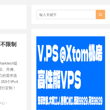

，不限制
rktech提
杉矶、丹佛、
己的需求选
53个IPv4
进行定制！
据中心
/
防服务器
/