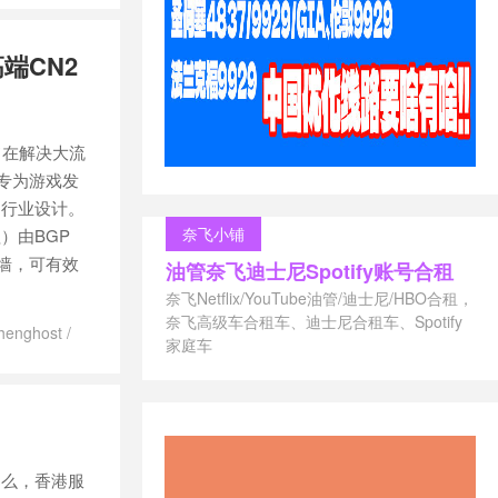
器推荐
/
美国
端CN2
旨在解决大流
专为游戏发
的行业设计。
奈飞小铺
）由BGP
火墙，可有效
油管奈飞迪士尼Spotify账号合租
奈飞Netflix/YouTube油管/迪士尼/HBO合租，
奈飞高级车合租车、迪士尼合租车、Spotify
henghost
/
家庭车
机房评测
/
游
怎么办
/
美国
务器租用
/
金
那么，香港服