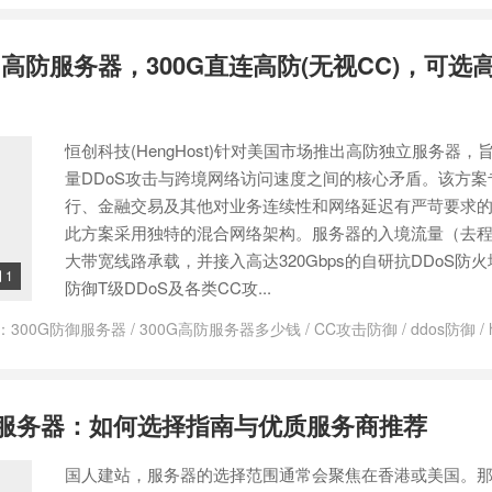
服务器
/
美国服务器
/
美国独立服务器
/
美国高防服务器
/
美国高防服务
高防服务器，300G直连高防(无视CC)，可选高
恒创科技(HengHost)针对美国市场推出高防独立服务器，
量DDoS攻击与跨境网络访问速度之间的核心矛盾。该方案
行、金融交易及其他对业务连续性和网络延迟有严苛要求
此方案采用独特的混合网络架构。服务器的入境流量（去程
大带宽线路承载，并接入高达320Gbps的自研抗DDoS防
1

防御T级DDoS及各类CC攻...
：
300G防御服务器
/
300G高防服务器多少钱
/
CC攻击防御
/
ddos防御
/
攻击
/
恒创科技美国服务器
/
恒创科技美国服务器怎么样
/
恒创科技美国
/
美国cn2服务器
/
美国大带宽服务器
/
美国服务器
/
美国服务器速度慢
服务器哪家好
/
美国高防服务器延迟
/
美国高防服务器推荐
/
美国高防服
美国服务器：如何选择指南与优质服务商推荐
国人建站，服务器的选择范围通常会聚焦在香港或美国。