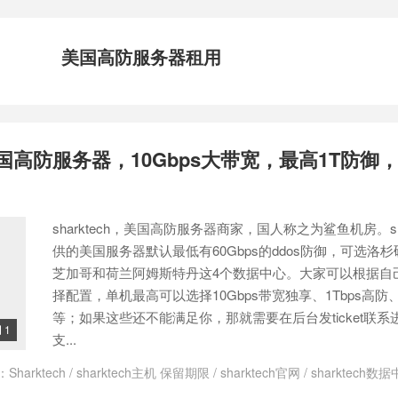
美国高防服务器租用
ch美国高防服务器，10Gbps大带宽，最高1T防御
sharktech，美国高防服务器商家，国人称之为鲨鱼机房。sha
供的美国服务器默认最低有60Gbps的ddos防御，可选洛
芝加哥和荷兰阿姆斯特丹这4个数据中心。大家可以根据自
择配置，单机最高可以选择10Gbps带宽独享、1Tbps高防、2
等；如果这些还不能满足你，那就需要在后台发ticket联系
1

支...
：
Sharktech
/
sharktech主机 保留期限
/
sharktech官网
/
sharktech数
/
大带宽美国服务器
/
打不死的服务器
/
打不死的美国服务器
/
打不死的高