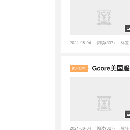
2021-08-04
阅读(537)
标签
Vultr服务器延迟
/
Vultr服务器评测
选
/
外贸网站用什么服务器
/
大带
是美国服务器
/
恒创科技
/
恒创科
Gcore美
器选择
/
游戏服务器租用
/
美国cn
优惠促销
比
/
美国服务器推荐
/
美国服务器
要求
/
阿里云
/
阿里云国际版怎么
服务器哪个好
/
香港大带宽服务器
别
/
香港服务器和美国服务器的区
服务器推荐 2025
/
香港服务器租
2021-06-04
阅读(327)
标签