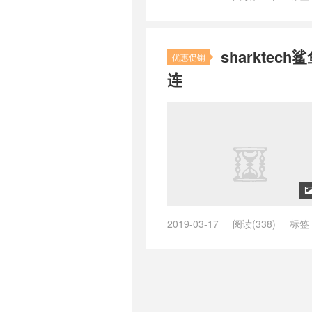
服务器
/
Gcore美国服务器怎么样
圣克拉拉机房测评
/
在线美国服务
美国服务器
/
美国cn2服务器
/
美
sharkte
美国大带宽
/
美国大带宽服务器
/
优惠促销
国速度
/
美国服务器地址
/
美国服
连
美国服务器租用服务
/
美国服务器
国独立服务器
/
美国租服务器
/
美
务器
/
美国高防服务器出租
/
美国
/
高防美国服务器
2019-03-17
阅读(338)
标签
便宜美国高防服务器
/
洛杉矶鲨鱼
器
/
美国高防服务器出租
/
美国高
务器
/
高防机房
/
高防美国服务器
立服务器
/
鲨鱼机房速度怎么样