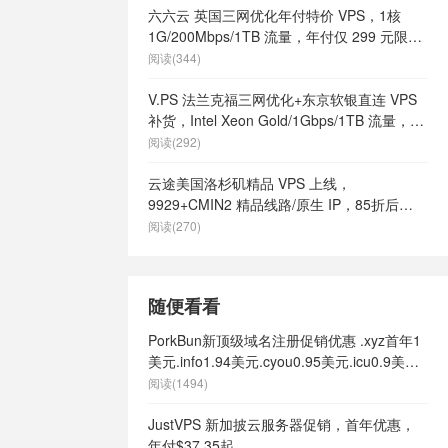
六六云 英国三网优化年付特价 VPS，1核
1G/200Mbps/1TB 流量，年付仅 299 元限量
66 个
阅读(344)
V.PS 法兰克福三网优化+东京软银直连 VPS
补货，Intel Xeon Gold/1Gbps/1TB 流量，月
付 €6.95 起
阅读(292)
云途美国洛杉矶精品 VPS 上线，
9929+CMIN2 精品线路/原生 IP，85折后
¥18.7/月起
阅读(270)
随便看看
PorkBun新顶级域名注册促销优惠 .xyz首年1
美元.info1.94美元.cyou0.95美元.icu0.9美
元.me1.98美元
阅读(1494)
JustVPS 新加披云服务器促销，首年优惠，
年付$37.35起