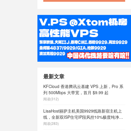
最新文章
KFCloud 香港腾讯云基建 VPS 上新，Pro 系
列 500Mbps 大带宽，首月 $9.99 起
阅读(312)
LisaHost丽萨主机美国9929线路新宿主机上
线，全新双ISP住宅IP段风控10%极度纯净，
月付68元起
阅读(283)