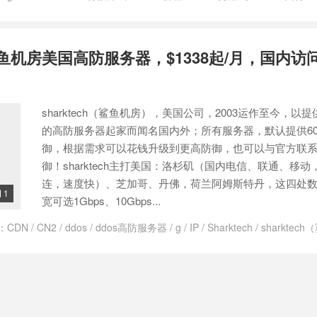
/
Gcore评测
/
便宜的美国服务器
/
便宜美国服务器
/
国外美国服务器
/
圣
器
/
如何购买美国服务器
/
服务器美国
/
海外美国服务器租用
/
用美国的
国VPS
/
美国不限流量服务器
/
美国主机服务器
/
美国云服务器租用
/
美国
ch鲨鱼机房美国高防服务器，$1338起/月，国内
美国服务器
/
美国服务器主机
/
美国服务器做视频
/
美国服务器出租
/
美
务器托管
/
美国服务器推荐
/
美国服务器有哪些
/
美国服务器服务
/
美国
租赁
/
美国服务器网址
/
美国服务器网站
/
美国服务器视频网站
/
美国服
国站群服务器
/
美国站群服务器租用
/
美国网站服务器
/
美国视频服务器
sharktech（鲨鱼机房），美国公司，2003运作至今，以
高防服务器租用
/
美西服务器
/
美西服务器和美东区别
/
阿什本机房
/
高
的高防服务器起家而闻名国内外；所有服务器，默认提供60G
御，根据需求可以花钱升级到更高防御，也可以与官方联
御！sharktech主打美国：洛杉矶（国内电信、联通、移动
连，速度快）、芝加哥、丹佛，荷兰阿姆斯特丹，这四处
1

宽可选1Gbps、10Gbps...
：
CDN
/
CN2
/
ddos
/
ddos高防服务器
/
g
/
IP
/
Sharktech
/
sharktec
机房
/
美国洛杉矶高防服务器
/
美国高防御服务器
/
美国高防护服务器
/
防服务器哪家好
/
美国高防服务器推荐
/
美国高防服务器租用
/
美国鲨鱼
/
鲨鱼机房
/
鲨鱼机房洛杉矶下载测试
/
鲨鱼机房测评
/
鲨鱼机房测试ip
/