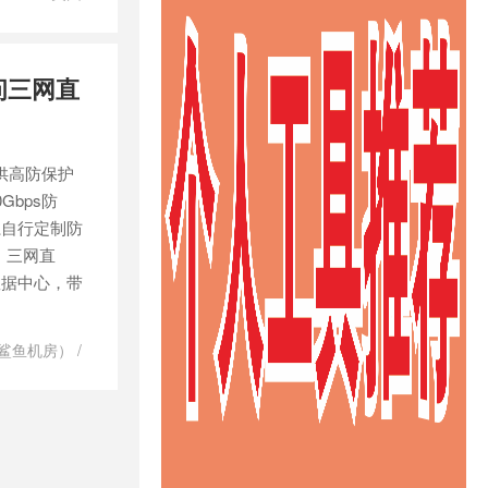
克拉拉机房
/
服务器
/
租用
便宜服务器
/
访问三网直
国服务器到中
服务器租用
/
务器购买
/
美
/
美国高防服
提供高防保护
速美国服务器
bps防
系自行定制防
，三网直
数据中心，带
h（鲨鱼机房）
/
美国高防服务
机房
/
高防服
鲨鱼机房独