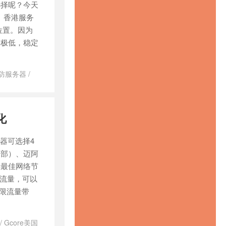
选择呢？今天
 香港服务
位置。因为
迟极低，稳定
高防服务器
/
站服务器怎么
网站用香港还
对比
/
服务
化
国服务器性价
频服务器带宽
/
香港vs美国
务器可选择4
务器有什么区
中部）、迈阿
器推荐
/
香港
供最佳网络节
T流量，可以
不限流量带
/
Gcore美国