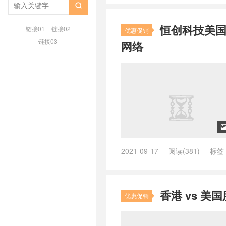
美国不限流量服务器
/
美国大带宽

高防服务器租用
恒创科技美国
链接01
|
链接02
优惠促销
链接03
网络
2021-09-17
阅读(381)
标签
什么是CN2回程
/
如何防御DDoS
戏服务器
/
游戏行业用什么服务器
机房
/
美国高防服务器
/
美国高防
香港 vs 
融服务器
/
金融网站服务器推荐
优惠促销