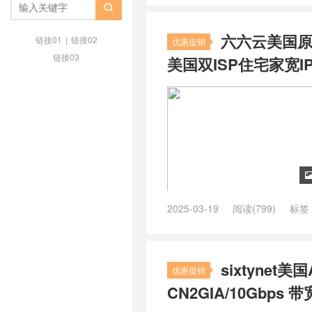
美国住宅ip
/
美国住宅ip chatgpt

住宅ip哪里买
/
美国住宅ip推荐
/
六六云美国原生I
链接01
|
链接02
优惠促销
链接03
美国双ISP住宅家宽IP解
2025-03-19
阅读(799)
标签
vps怎么样
/
六六云优惠
/
六六云
双isp服务器
/
国内外云主机测评
vps
/
美国isp服务器
/
美国VPS
/
sixtynet
国住宅ip推荐
/
美国住宅ip服务器
优惠促销
原生ip怎么弄
/
美国原生ip服务器
CN2GIA/10Gbps 
器
/
美国原生家庭ip
/
美国双ispvp
宽lisahost
/
美国家宽vps
/
美国家