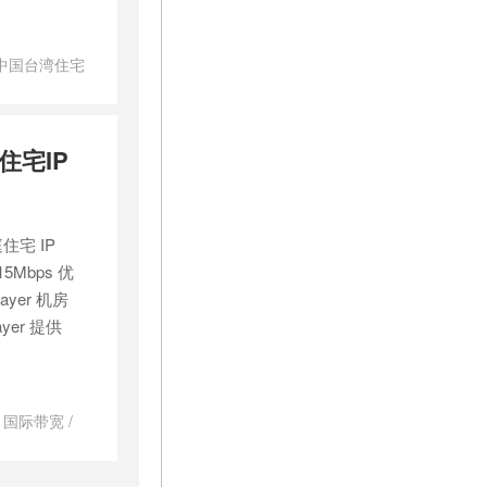
中国台湾住宅
主机新上香港
台湾大带宽
IP VPS，
住宅IP
37/中国台湾/
vps
/
住宅
ktok
/
台湾
原生ip购买
/
住宅 IP
加坡 Gbps
s 奈飞
/
新加
5Mbps 优
流量
/
新加坡
yer 机房
vps
/
新加
yer 提供
日本原生ip怎
么意思
/
流量
宅ip哪里买
美国原生ip服
er 国际带宽
/
 ISP 家宽
宅ip
/
美国
国家宽节点
/
美国原生ip
类 IP 大带宽