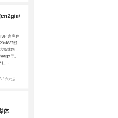
vps
/
美国
2gia/
ISP 家宽住
/4837线
行选择线路，
tgpt等。
...
S
/
六六云
sp住宅ip
/
ps
/
美国isp
ipvps
/
美
s是什么
/
美国
原生vps服务
流媒体
vps
/
美国家
服务器
/
美国