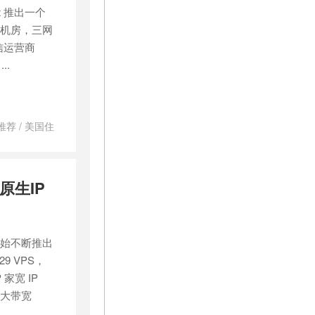
et 推出一个
国洛杉矶机房，三网
信运营商
..
推荐
/
美国住
原生IP
开始不断推出
9 VPS，
 家宽 IP
P 大带宽