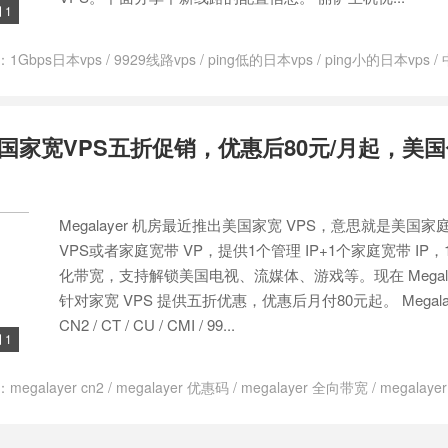
1

：
1Gbps日本vps
/
9929线路vps
/
ping低的日本vps
/
ping小的日本vps
/
isahost
/
丽萨主机优惠码
/
丽萨主机怎么搭建
/
丽萨主机怎么样
/
丽萨
S，79.2元/月，香港原生纯净IP/三网回程CMI精品网络
/
丽萨主机新增中国
366起/年，台湾BGP国际网络/流媒体解锁
/
丽萨主机新增新加坡大带宽ISP原生
er美国家宽VPS五折促销，优惠后80元/月起，美国
机日本原生 IP 大带宽 VPS
/
丽萨主机测评
/
丽萨主机美国9929/美国48
ISP 类住宅IP，原生IP解锁TikTok数据好。
/
低ping香港vps
/
低价新加坡
便宜新加坡vps
/
原生ip解锁流媒体
/
台湾tiktok VPS
/
台湾vps
/
台湾VPS ti
P VPS
/
台湾原生ip vps推荐
/
台湾原生ip服务器
/
台湾原生IP解锁
/
台湾
Megalayer 机房最近推出美国家宽 VPS，意思就是美国家庭
vps推荐
/
微基主机 流量转发
/
性价比高新加坡vps
/
搭建美国住宅ip
/
新
坡 无限流量VPS
/
新加坡BGP
/
新加坡VPS
/
新加坡vps netflix
/
新加坡vp
VPS或者家庭宽带 VP，提供1个管理 IP+1个家庭宽带 IP，1
云主机
/
新加坡vps优惠
/
新加坡vps便宜
/
新加坡vps推荐
/
新加坡vps无限
化带宽，支持解锁美国电视、流媒体、游戏等。现在 Megala
ok
/
新加坡大带宽VPS
/
新加坡大带宽服务器
/
新加坡家宽ip
/
新加坡家宽
针对家宽 VPS 提供五折优惠，优惠后月付80元起。 Megala
日本云服务器提供商
/
日本原生ip
/
日本原生ip vps
/
日本原生ip加速器
/
CN2 / CT / CU / CMI / 99...
p节点
/
日本原生ip购买
/
日本流媒体解锁
/
流量转发工具
/
流量转发是什
1

as9929线路
/
美国vps选择
/
美国住宅ip chatgpt
/
美国住宅ip vps
/
美国住
务器
/
美国原生ip vps
/
美国原生ip vps是什么
/
美国原生ip服务器 tiktok
/
：
megalayer cn2
/
megalayer 优惠码
/
megalayer 全向带宽
/
megalay
生vps推荐
/
美国原生家庭ip
/
美国双 ISP 家宽原生 IP 9929 VPS
/
美国双
换ip
/
Megalayer美国服务器
/
家宽IP是什么意思？
/
家宽VPS
/
搭建美国住
P家宽IP VPS
/
美国家宽ip
/
美国家宽ip 动态还是静态
/
美国家宽vps
/
美
美国住宅ip哪里买
/
美国住宅ip推荐
/
美国住宅ip服务器
/
美国住宅vps
/
929
/
联通as9929 vps
/
解锁
/
解锁流媒体的vp
/
香港三网 CMI 线路 ISP 