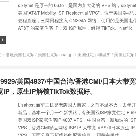
sixtynet 是原来的 66.to，是国内某大佬的 VPS 站，sixtyn
有
/
美国服务器
/
美国私人vps
/
联通9929
美国“AT&T Mobility ISP Residential VPS”，位于美
去程直连，三网回程接入 CN2GIA 网络，使用的是美国电
AT&T 的家庭住宅 IP，双 ISP 属性，解锁 TikTok、Netflix、.
1

签：
搭建美国住宅ip
/
美国住宅ip chatgpt
/
美国住宅ip哪里买
/
美国住宅ip
p ip vps
/
美国双ISP家宽IP VPS
/
美国家宽ip
929/美国4837/中国台湾/香港CMI/日本大带宽
宽IP，原生IP解锁TikTok数据好。
Lisahost 丽萨主机是老牌国人商家，之前不温不火，去年
新品，基本一个月一个新线路，有美国双ISP家宽住宅IP 992
美国双ISP家宽住宅IP 4837 VPS，中国台湾、新加坡的 ISP
VPS，香港CMI精品网络 ISP IP 大带宽 VPS和日本原生 I
VPS。下面分享下新线路的配置信息。 丽萨主机优...