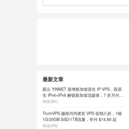
最新文章
荫云 YINNET 新增新加坡原生 IP VPS，双原
生 IPv4+IPv6 解锁新加坡流媒体，7 折月付
$7 起
阅读(281)
TrumVPS 越南河内便宜 VPS 促销八折，1核
1G/20GB SSD/1TB流量，年付 $14.80 起
阅读(259)