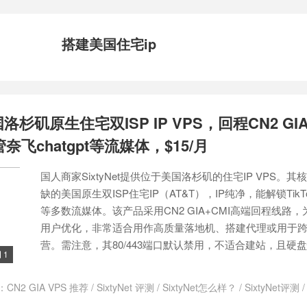
搭建美国住宅ip
 美国洛杉矶原生住宅双ISP IP VPS，回程CN2 GI
管奈飞chatgpt等流媒体，$15/月
国人商家SixtyNet提供位于美国洛杉矶的住宅IP VPS。
缺的美国原生双ISP住宅IP（AT&T），IP纯净，能解锁TikTok、
等多数流媒体。该产品采用CN2 GIA+CMI高端回程线路
用户优化，非常适合用作高质量落地机、搭建代理或用于
营。需注意，其80/443端口默认禁用，不适合建站，且硬
1

：
CN2 GIA VPS 推荐
/
SixtyNet 评测
/
SixtyNet怎么样？
/
SixtyNet评测
P解锁Netflix
/
哪里有美国住宅IP的VPS
/
搭建美国住宅ip
/
美国CN2 GIA