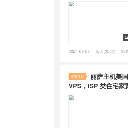
家庭原生ip
/
美国家庭静态ip哪里
2024-09-07
阅读(2557)
标
宅ip服务器
/
美国双isp ip
/
美国双is
丽萨主机美国9
优惠促销
VPS，ISP 类住宅家