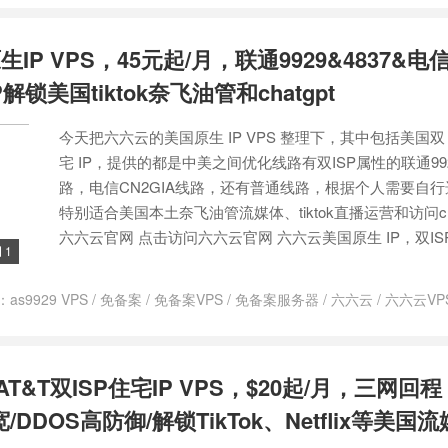
/
美国住宅ip vps
/
美国住宅IP VPS推荐
/
美国住宅ip 平台推荐
/
美国住宅ip
美国住宅ip服务器
/
解锁TikTok用什么VPS？
P VPS，45元起/月，联通9929&4837&电信cn
锁美国tiktok奈飞油管和chatgpt
今天把六六云的美国原生 IP VPS 整理下，其中包括美国双 
宅 IP，提供的都是中美之间优化线路有双ISP属性的联通9929
路，电信CN2GIA线路，还有普通线路，根据个人需要自
特别适合美国本土奈飞油管流媒体、tiktok直播运营和访问cha
六六云官网 点击访问六六云官网 六六云美国原生 IP，双ISP住
1

：
as9929 VPS
/
免备案
/
免备案VPS
/
免备案服务器
/
六六云
/
六六云VP
怎么样
/
六六云服务器怎么样
/
双ISP
/
双isp vps
/
双isp一定是住宅吗
/
双i
/
国外主机测评
/
国外主机评测
/
搭建美国住宅ip
/
美国9929
/
美国isp ip v
美国主机测评
/
美国住宅ip
/
美国住宅ip chatgpt
/
美国住宅ip vps
/
美国住宅
美国AT&T双ISP住宅IP VPS，$20起/月，三网回程
/
美国原生ip
/
美国原生ip vps
/
美国原生ip vps chatgpt
/
美国原生ip vp
/
美国原生ip服务器 tiktok
/
美国原生ip服务器那个好
/
美国原生vps
/
美国
带宽/DDOS高防御/解锁TikTok、Netflix等美国
s
/
美国双isp服务器
/
美国家宽ip
/
美国家宽ip 动态还是静态
/
美国家宽ip
宽代理
/
美国家宽服务器
/
美国家宽节点购买
/
美国家庭ip
/
美国家庭ip