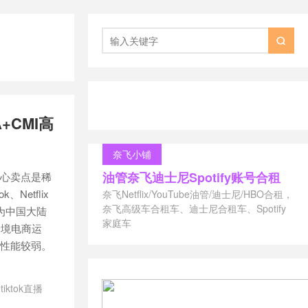

A+CMI高
奈飞小铺
油管奈飞迪士尼Spotify账号合租
其核心卖点是稀
Netflix
奈飞Netflix/YouTube油管/迪士尼/HBO合租，
奈飞高级车合租车、迪士尼合租车、Spotify
，为中国大陆
家庭车
跨境电商运
盘性能较弱。
/
tiktok直播
 VPS推荐
/