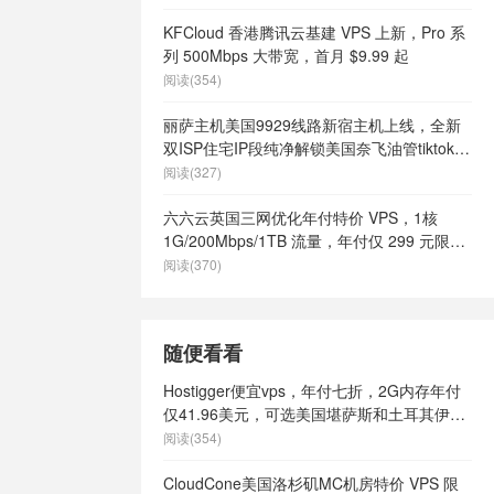
KFCloud 香港腾讯云基建 VPS 上新，Pro 系
列 500Mbps 大带宽，首月 $9.99 起
阅读(354)
丽萨主机美国9929线路新宿主机上线，全新
双ISP住宅IP段纯净解锁美国奈飞油管tiktok等
流媒体，月付68元起
阅读(327)
六六云英国三网优化年付特价 VPS，1核
1G/200Mbps/1TB 流量，年付仅 299 元限量
66 个
阅读(370)
随便看看
Hostigger便宜vps，年付七折，2G内存年付
仅41.96美元，可选美国堪萨斯和土耳其伊斯
坦布尔
阅读(354)
CloudCone美国洛杉矶MC机房特价 VPS 限