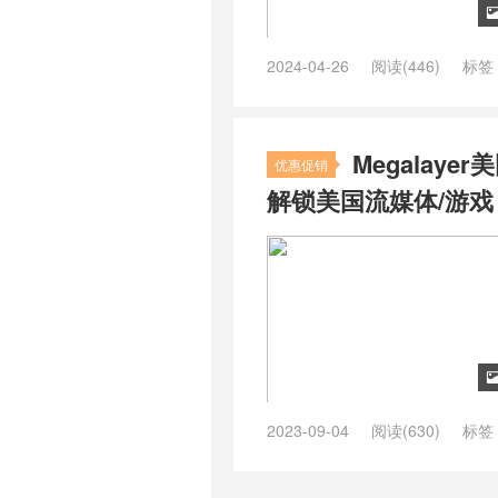
2024-04-26
阅读(446)
标签
原生IP VPS
/
丽萨主机
/
丽萨主机 l
三网CMI线路ISP类IP大带宽 VP
ISP 住宅家宽原生 IP VPS，￥
Megalay
年付288元，新加坡原生IP
/
丽萨主
优惠促销
香港CMI/日本大带宽原生IP VPS，
解锁美国流媒体/游戏
原生 IP VPS
/
住宅原生IP VPS
/
vps原生ip
/
台湾原生IP
/
台湾原生I
台湾原生vps推荐
/
家宽VPS
/
家宽
大带宽ISP类型原生IP VPS
/
新加
坡VPS 解锁 Netflix
/
新加坡vps
原生ip vps
/
新加坡原生ip机房 tikt
坡直连vps
/
日本vps国外服务器
/
么搞
/
日本原生ip梯子
/
日本原生i
转发服务
/
流量转发服务器
/
美国
/
美国住宅ip推荐
/
美国住宅ip服
2023-09-04
阅读(630)
标签
务器那个好
/
美国原生vps
/
美国原
megalayer 知乎
/
megalayer怎么
原生 IP 联通 4837 VPS
/
美国双IS
住宅ip chatgpt
/
美国住宅ip vps
/
美国家宽节点购买
/
联通4837和9