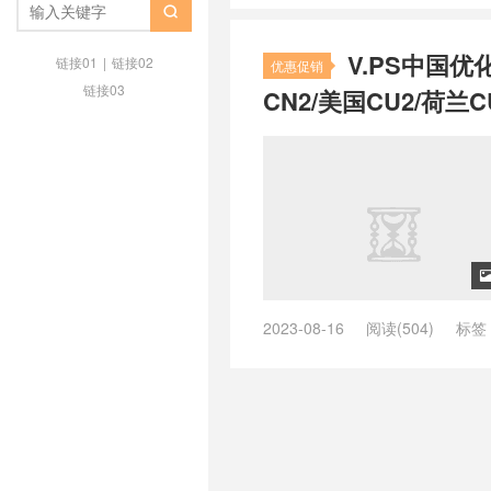
/
zgocloud日本软银
/
zgovps
/
z

荷兰vps
/
品质荷兰vps主机
/
好用
V.PS中国优
荐最好的荷兰vps
/
推荐荷兰vps
/
链接01
|
链接02
优惠促销
vps
/
最快荷兰vps
/
最快速荷兰vp
链接03
CN2/美国CU2/荷兰C
荷兰vps
/
荷兰 vps
/
荷兰as9929 
as9929
/
荷兰vps cmi， 荷兰cmin
荷兰vps不限内容
/
荷兰vps主机
/
vps云
/
荷兰vps云vps
/
荷兰vps
兰vps供货商
/
荷兰vps免费
/
荷兰
个好
/
荷兰vps哪家好
/
荷兰vps
荷兰vps怎么样
/
荷兰vps托管
/
荷
日本vps
/
荷兰vps日租
/
荷兰vp
荷兰vps稳定
/
荷兰vps网站
/
荷兰
制内容vps
/
荷兰主机vps
/
荷兰云
2023-08-16
阅读(504)
标签
宜vps主机
/
荷兰便宜的vps
/
荷兰
ping低的英国vps
/
ping低的荷兰v
快速vps
/
荷兰快速稳定vps
/
荷兰
ping小的美国vps
/
ping小的英国v
宜vps
/
荷兰最好vps
/
荷兰最好v
/
vps德国主机推荐
/
vps德国推荐
vps
/
荷兰本土vps
/
荷兰机房vps
亚
/
vps澳大利亚vps
/
vps澳大
兰的vps有哪些
/
荷兰直连vps
/
荷
机
/
vps美国主机推荐
/
vps美国
荷兰高速vps
/
荷兰高防vps
/
速度
/
vps荷兰vps
/
vps荷兰主机
/
vp
/
vps香港推荐
/
上德国网用什么vp