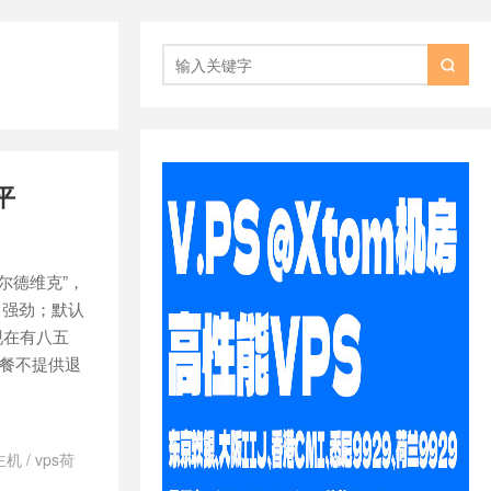

平
纳尔德维克”，
能非常强劲；默认
，现在有八五
套餐不提供退
主机
/
vps荷
d日本vps怎么样