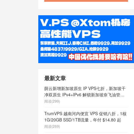
/
澳大利亚
大利亚快速稳
澳大利亚最便
vps
/
澳大
价vps
/
澳
大利亚稳定
速vps
/
澳
s
/
特价香港
vps
/
稳定
国vps
/
稳
/
美国 vps
/
ps cmi，
最新文章
限内容
/
美国
ps云vps
/
荫云新增新加坡原生 IP VPS七折，新加坡干
商
/
美国vps
净双原生 IPv4+IPv6 解锁新加坡奈飞油管等
vps哪家好
/
流媒体，月付 $7 起
阅读(299)
么样
/
美国vps
国vps日租
/
TrumVPS 越南河内便宜 VPS 促销八折，1核
定
/
美国vps
1G/20GB SSD/1TB流量，年付 $14.80 起
/
美国主机
阅读(269)
主机
/
美国便