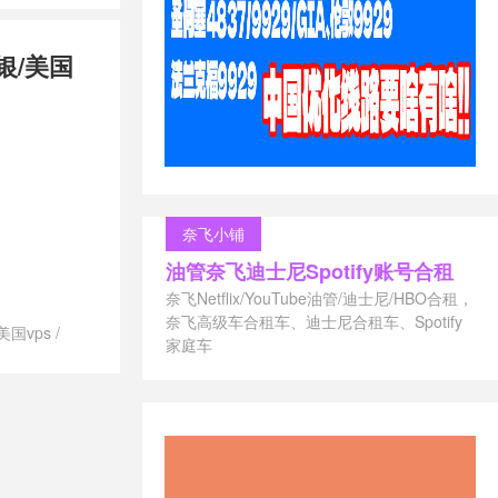
兰vps
/
便宜
兰vps
/
推
银/美国
最好的荷兰
兰vps
/
联通
兰vps
svps租用
/
御能力
/
荷兰
s供应商
/
荷
/
荷兰vps哪
vps建站
/
奈飞小铺
付
/
荷兰vps
油管奈飞迪士尼Spotify账号合租
兰vps租用
/
s
/
荷兰不限
奈飞Netflix/YouTube油管/迪士尼/HBO合租，
ps
/
荷兰便
奈飞高级车合租车、迪士尼合租车、Spotify
美国vps
/
vps
/
荷兰
家庭车
澳大利亚vps
/
/
荷兰最便
vps德国主机
/
荷兰月付
/
vps澳大利
s怎么样
/
荷
/
vps美国主
快的vps
/
荐
/
vps荷兰
s香港主机推荐
上英国网用