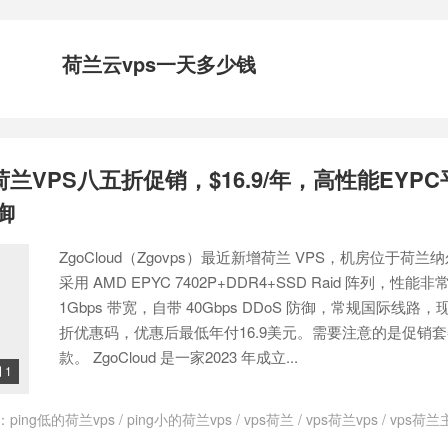
荷兰云vps一天多少钱
增荷兰VPS八五折促销，$16.9/年，高性能EYPC
防御
ZgoCloud（Zgovps）最近新增荷兰 VPS，机房位于荷兰
采用 AMD EPYC 7402P+DDR4+SSD Raid 阵列，性
1Gbps 带宽，自带 40Gbps DDoS 防御，常规国际线路
折优惠码，优惠后最低年付16.9美元。需要注意的是促销
款。 ZgoCloud 是一家2023 年成立...
1

：
ping低的荷兰vps
/
ping小的荷兰vps
/
vps荷兰
/
vps荷兰vps
/
vps荷兰
loud
/
ZgoCloud优惠码
/
ZgoCloud官网
/
zgocloud日本vps
/
zgoclou