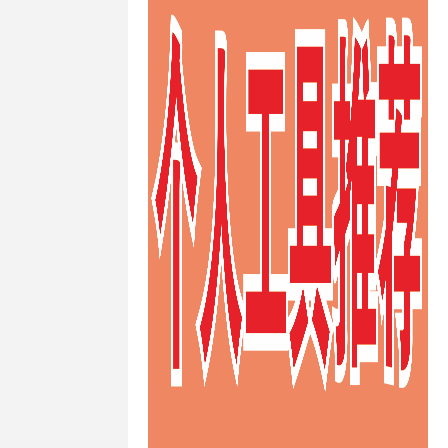
快速澳大利亚
ps
/
快速的
ps
/
快速稳
s
/
性价比高
ps
/
推荐德
vps
/
推荐
/
推荐荷兰
s
/
支付宝荷
/
日本VPS
/
s
/
日本
vps主机防
s供应商
/
日本
日本vps哪个
ps建站
/
日
/
日本vps日
vps租用
/
日
/
日本不限制
PS
/
日本便
vps
/
日本
/
日本最便
/
日本月付