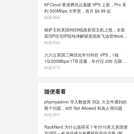
s
/
美国快速
KFCloud 香港腾讯云基建 VPS 上新，Pro 系
美国最好vps
列 500Mbps 大带宽，首月 $9.99 起
土vps
/
美
阅读(364)
有哪些
/
美国
vps
/
美国高
丽萨主机美国9929线路新宿主机上线，全新
港vps
/
英
双ISP住宅IP段纯净解锁美国奈飞油管tiktok等
9
/
英国vps
流媒体，月付68元起
阅读(333)
ps不限内容
/
英国vps云
六六云英国三网优化年付特价 VPS，1核
s供货商
/
英国
1G/200Mbps/1TB 流量，年付仅 299 元限量
英国vps哪家
66 个
阅读(377)
s怎么样
/
英
英国vps最便
网站
/
英国vps
随便看看
ps
/
英国主
主机
/
英国便
phpmyadmin 导入数据库 SQL 大文件遇到的
s
/
英国快速
两个问题，405 Not Allowed 和表占用问题
英国最好vps
阅读(387)
土vps
/
英
有哪些
/
英国
RackNerd 为什么值得买？年付10美元美国便
ps
/
英国高
宜VPS + 机房选择与免费获取双倍流量 (附