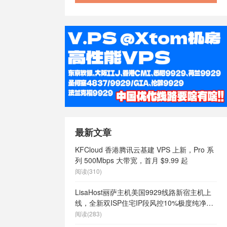
ps
/
最快澳
ps
/
最快速
s
/
注册澳大
929 vps
/
29
/
澳大利
ps
/
澳大利
大利亚vps主
ps代购
/
澳
vps免费
/
澳大利亚vps
好不好
/
澳大
s推荐
/
澳大
最新文章
vps有哪些
/
澳大利亚vps
KFCloud 香港腾讯云基建 VPS 上新，Pro 系
澳大利亚不限
列 500Mbps 大带宽，首月 $9.99 起
利亚低ping
阅读(310)
/
澳大利亚
大利亚快速稳
LisaHost丽萨主机美国9929线路新宿主机上
澳大利亚最便
线，全新双ISP住宅IP段风控10%极度纯净，
vps
/
澳大
月付68元起
阅读(283)
价vps
/
澳