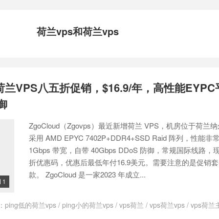
荷兰vps和荷兰vps
增荷兰VPS八五折促销，$16.9/年，高性能EYPC
防御
ZgoCloud（Zgovps）最近新增荷兰 VPS，机房位于荷兰
采用 AMD EPYC 7402P+DDR4+SSD Raid 阵列，性
1Gbps 带宽，自带 40Gbps DDoS 防御，常规国际线路
折优惠码，优惠后最低年付16.9美元。需要注意的是促销
款。 ZgoCloud 是一家2023 年成立...
1

：
ping低的荷兰vps
/
ping小的荷兰vps
/
vps荷兰
/
vps荷兰vps
/
vps荷兰
loud
/
ZgoCloud优惠码
/
ZgoCloud官网
/
zgocloud日本vps
/
zgoclou