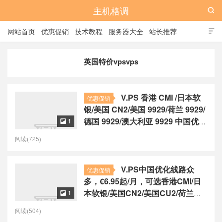
主机格调

网站首页
优惠促销
技术教程
服务器大全
站长推荐

全站标签
广告位
英国特价vpsvps
V.PS 香港 CMI /日本软
优惠促销
银/美国 CN2/美国 9929/荷兰 9929/
德国 9929/澳大利亚 9929 中国优化
1

线路，€6.95起/月
阅读(725)
V.PS中国优化线路众
优惠促销
多，€6.95起/月，可选香港CMI/日
本软银/美国CN2/美国CU2/荷兰
1

CU2/德国CU2/澳大利亚CU2
阅读(504)