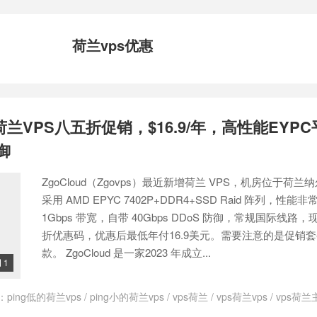
荷兰vps优惠
增荷兰VPS八五折促销，$16.9/年，高性能EYPC
防御
ZgoCloud（Zgovps）最近新增荷兰 VPS，机房位于荷兰
采用 AMD EPYC 7402P+DDR4+SSD Raid 阵列，性
1Gbps 带宽，自带 40Gbps DDoS 防御，常规国际线路
折优惠码，优惠后最低年付16.9美元。需要注意的是促销
款。 ZgoCloud 是一家2023 年成立...
1

：
ping低的荷兰vps
/
ping小的荷兰vps
/
vps荷兰
/
vps荷兰vps
/
vps荷兰
loud
/
ZgoCloud优惠码
/
ZgoCloud官网
/
zgocloud日本vps
/
zgoclou