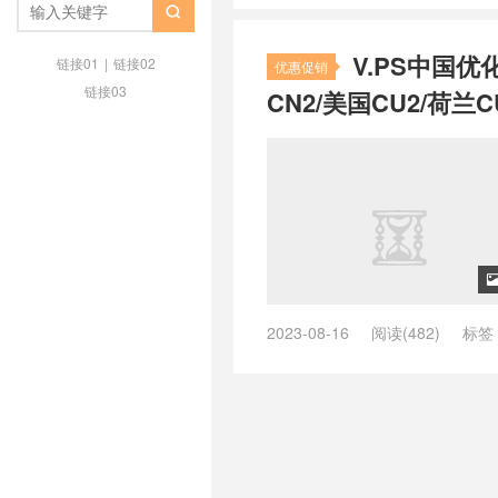
/
zgocloud日本软银
/
zgovps
/
z

荷兰vps
/
品质荷兰vps主机
/
好用
V.PS中国优
荐最好的荷兰vps
/
推荐荷兰vps
/
链接01
|
链接02
优惠促销
vps
/
最快荷兰vps
/
最快速荷兰vp
链接03
CN2/美国CU2/荷兰C
荷兰vps
/
荷兰 vps
/
荷兰as9929 
as9929
/
荷兰vps cmi， 荷兰cmin
荷兰vps不限内容
/
荷兰vps主机
/
vps云
/
荷兰vps云vps
/
荷兰vps
兰vps供货商
/
荷兰vps免费
/
荷兰
个好
/
荷兰vps哪家好
/
荷兰vps
荷兰vps怎么样
/
荷兰vps托管
/
荷
日本vps
/
荷兰vps日租
/
荷兰vp
荷兰vps稳定
/
荷兰vps网站
/
荷兰
制内容vps
/
荷兰主机vps
/
荷兰云
2023-08-16
阅读(482)
标签
宜vps主机
/
荷兰便宜的vps
/
荷兰
ping低的英国vps
/
ping低的荷兰v
快速vps
/
荷兰快速稳定vps
/
荷兰
ping小的美国vps
/
ping小的英国v
宜vps
/
荷兰最好vps
/
荷兰最好v
/
vps德国主机推荐
/
vps德国推荐
vps
/
荷兰本土vps
/
荷兰机房vps
亚
/
vps澳大利亚vps
/
vps澳大
兰的vps有哪些
/
荷兰直连vps
/
荷
机
/
vps美国主机推荐
/
vps美国
荷兰高速vps
/
荷兰高防vps
/
速度
/
vps荷兰vps
/
vps荷兰主机
/
vp
/
vps香港推荐
/
上德国网用什么vp