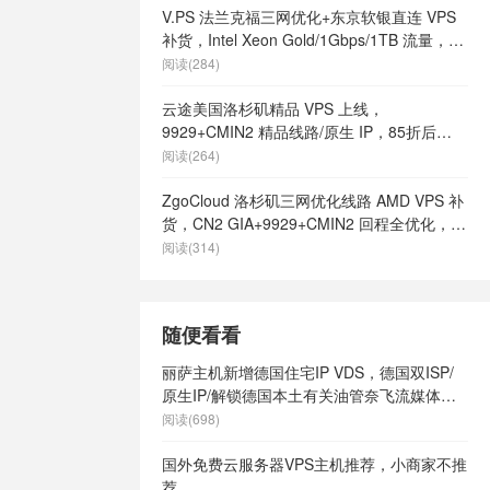
s
/
美国快速
V.PS 法兰克福三网优化+东京软银直连 VPS
美国最好vps
补货，Intel Xeon Gold/1Gbps/1TB 流量，月
土vps
/
美
付 €6.95 起
阅读(284)
有哪些
/
美国
vps
/
美国高
云途美国洛杉矶精品 VPS 上线，
港vps
/
英
9929+CMIN2 精品线路/原生 IP，85折后
9
/
英国vps
¥18.7/月起
阅读(264)
ps不限内容
/
英国vps云
ZgoCloud 洛杉矶三网优化线路 AMD VPS 补
s供货商
/
英国
货，CN2 GIA+9929+CMIN2 回程全优化，年
英国vps哪家
付 $52 起
阅读(314)
s怎么样
/
英
英国vps最便
网站
/
英国vps
随便看看
ps
/
英国主
主机
/
英国便
丽萨主机新增德国住宅IP VDS，德国双ISP/
s
/
英国快速
原生IP/解锁德国本土有关油管奈飞流媒体，
英国最好vps
Tiktok运营推荐
阅读(698)
土vps
/
英
有哪些
/
英国
国外免费云服务器VPS主机推荐，小商家不推
ps
/
英国高
荐。