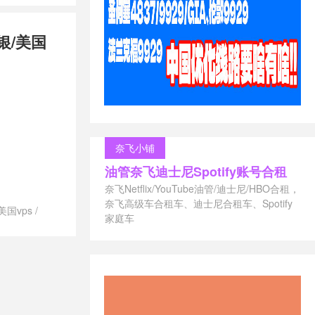
兰vps
/
便宜
兰vps
/
推
银/美国
最好的荷兰
兰vps
/
联通
兰vps
svps租用
/
御能力
/
荷兰
s供应商
/
荷
/
荷兰vps哪
vps建站
/
奈飞小铺
付
/
荷兰vps
油管奈飞迪士尼Spotify账号合租
兰vps租用
/
s
/
荷兰不限
奈飞Netflix/YouTube油管/迪士尼/HBO合租，
ps
/
荷兰便
奈飞高级车合租车、迪士尼合租车、Spotify
美国vps
/
vps
/
荷兰
家庭车
澳大利亚vps
/
/
荷兰最便
vps德国主机
/
荷兰月付
/
vps澳大利
s怎么样
/
荷
/
vps美国主
快的vps
/
荐
/
vps荷兰
s香港主机推荐
上英国网用