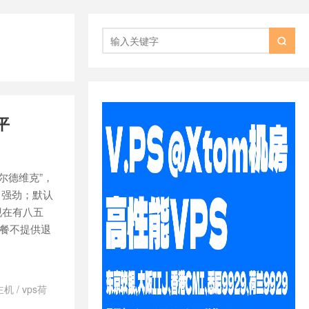

平
纳尔德维克”，
能非常强劲；默认
，现在有八五
套餐不提供退
主机
/
vps荷
d日本vps怎么样