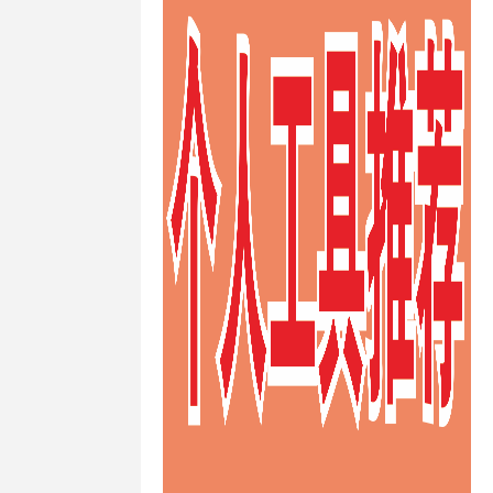
快速澳大利亚
ps
/
快速的
ps
/
快速稳
s
/
性价比高
ps
/
推荐德
vps
/
推荐
/
推荐荷兰
s
/
支付宝荷
/
日本VPS
/
s
/
日本
vps主机防
s供应商
/
日本
日本vps哪个
ps建站
/
日
/
日本vps日
vps租用
/
日
/
日本不限制
PS
/
日本便
vps
/
日本
/
日本最便
/
日本月付