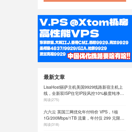
/
澳大利亚
大利亚快速稳
澳大利亚最便
vps
/
澳大
价vps
/
澳
大利亚稳定
速vps
/
澳
s
/
特价香港
vps
/
稳定
国vps
/
稳
/
美国 vps
/
ps cmi，
最新文章
限内容
/
美国
ps云vps
/
LisaHost丽萨主机美国9929线路新宿主机上
商
/
美国vps
线，全新双ISP住宅IP段风控10%极度纯净，
vps哪家好
/
月付68元起
阅读(275)
么样
/
美国vps
国vps日租
/
六六云 英国三网优化年付特价 VPS，1核
定
/
美国vps
1G/200Mbps/1TB 流量，年付仅 299 元限量
/
美国主机
66 个
阅读(318)
主机
/
美国便