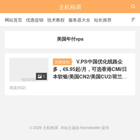
主机格调

网站首页
优惠促销
技术教程
服务器大全
站长推荐

全站标签
广告位
美国年付vps
V.PS中国优化线路众
优惠促销
多，€6.95起/月，可选香港CMI/日
本软银/美国CN2/美国CU2/荷兰
1

CU2/德国CU2/澳大利亚CU2
阅读(502)
© 2026
主机格调
本站主题由
themebetter
提供